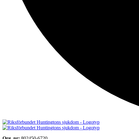
Org. nr:
802450-6720