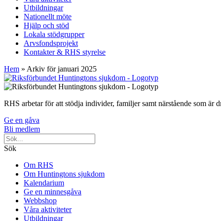
Utbildningar
Nationellt möte
Hjälp och stöd
Lokala stödgrupper
Arvsfondsprojekt
Kontakter & RHS styrelse
Hem
»
Arkiv för januari 2025
RHS arbetar för att stödja individer, familjer samt närstående som ä
Ge en gåva
Bli medlem
Sök
Om RHS
Om Huntingtons sjukdom
Kalendarium
Ge en minnesgåva
Webbshop
Våra aktiviteter
Utbildningar