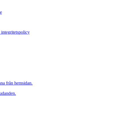
e
 integritetspolicy
inna från hemsidan.
judanden.