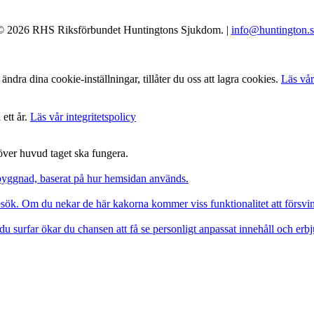
© 2026 RHS Riksförbundet Huntingtons Sjukdom. |
info@huntington.s
ndra dina cookie-inställningar, tillåter du oss att lagra cookies.
Läs vår
 ett år.
Läs vår integritetspolicy
 över huvud taget ska fungera.
pbyggnad, baserat på hur hemsidan används.
besök. Om du nekar de här kakorna kommer viss funktionalitet att försv
du surfar ökar du chansen att få se personligt anpassat innehåll och erb