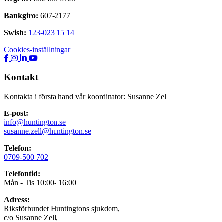
Bankgiro:
607-2177
Swish:
123-023 15 14
Cookies-inställningar
RHS
RHS
RHS
RHS
Facebook
Instagram
LinkedIn
Youtube
Kontakt
Kontakta i första hand vår koordinator: Susanne Zell
E-post:
info@huntington.se
susanne.zell@huntington.se
Telefon:
0709-500 702
Telefontid:
Mån - Tis 10:00- 16:00
Adress:
Riksförbundet Huntingtons sjukdom,
c/o Susanne Zell,