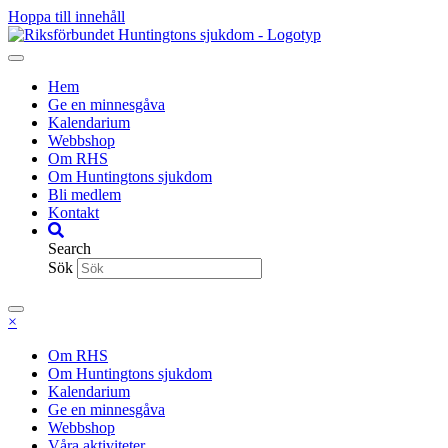
Hoppa till innehåll
Hem
Ge en minnesgåva
Kalendarium
Webbshop
Om RHS
Om Huntingtons sjukdom
Bli medlem
Kontakt
Search
Sök
×
Om RHS
Om Huntingtons sjukdom
Kalendarium
Ge en minnesgåva
Webbshop
Våra aktiviteter