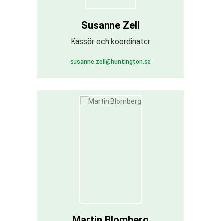
med dig av dina
intressen och
Susanne Zell
ditt beteende när
du surfar ökar
Kassör och koordinator
du chansen att
få se personligt
anpassat
susanne.zell@huntington.se
innehåll och
erbjudanden.
Martin Blomberg