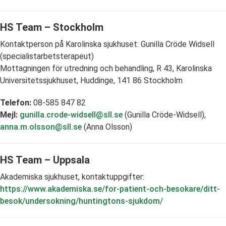
HS Team – Stockholm
Kontaktperson på Karolinska sjukhuset: Gunilla Cröde Widsell
(specialistarbetsterapeut)
Mottagningen för utredning och behandling, R 43, Karolinska
Universitetssjukhuset, Huddinge, 141 86 Stockholm
Telefon:
08-585 847 82
Mejl:
gunilla.crode-widsell@sll.se
(Gunilla Cröde-Widsell),
anna.m.olsson@sll.se
(Anna Olsson)
HS Team – Uppsala
Akademiska sjukhuset, kontaktuppgifter:
https://www.akademiska.se/for-patient-och-besokare/ditt-
besok/undersokning/huntingtons-sjukdom/