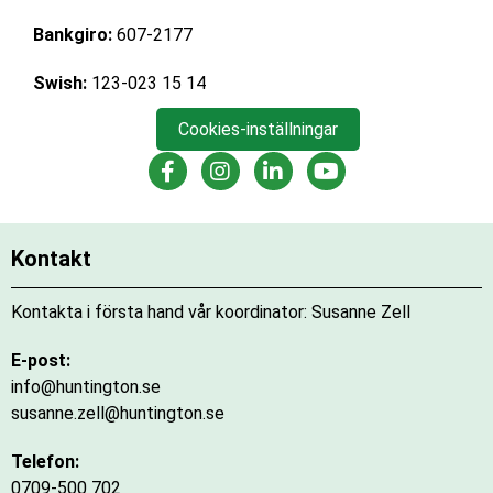
Bankgiro:
607-2177
Swish:
123-023 15 14
Cookies-inställningar
RHS Facebook
RHS Instagram
RHS LinkedIn
RHS Youtube
Kontakt
Kontakta i första hand vår koordinator: Susanne Zell
E-post:
info@huntington.se
susanne.zell@huntington.se
Telefon:
0709-500 702