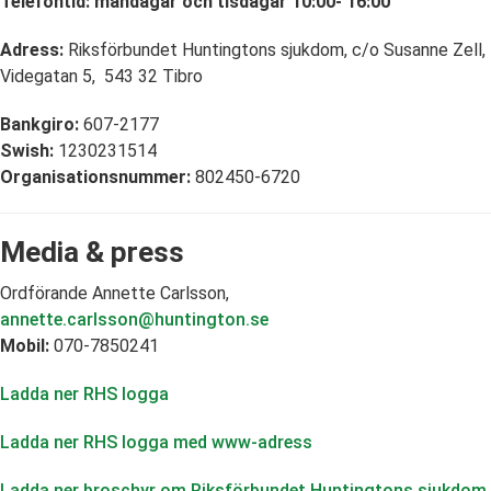
Telefontid: måndagar och tisdaga
r 10:00- 16:00
Adress:
Riksförbundet Huntingtons sjukdom,
c/o Susanne Zell,
Videgatan 5,
543 32 Tibro
Bankgiro:
607-2177
Swish:
1230231514
Organisationsnummer:
802450-6720
Media & press
Ordförande Annette Carlsson,
annette.carlsson@huntington.se
Mobil:
070-7850241
Ladda ner RHS logga
Ladda ner RHS logga med www-adress
Ladda ner broschyr om Riksförbundet Huntingtons sjukdom