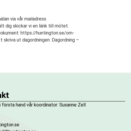
älan via vår mailadress
 dig skickar vi en länk till mötet.
okument: https://huntington.se/om-
t skriva ut dagordningen. Dagordning –
– Digitalt årsmöte i RHS
akt
i första hand vår koordinator: Susanne Zell
ington.se