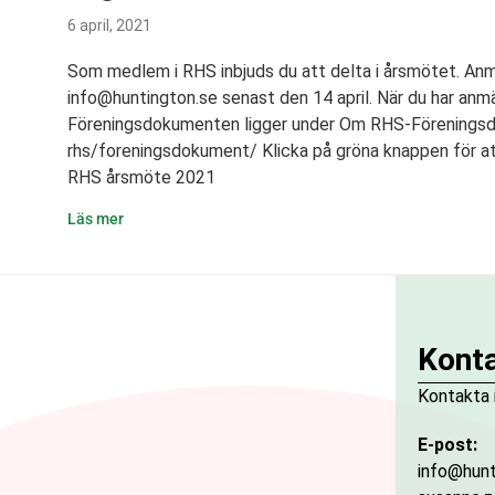
6 april, 2021
Som medlem i RHS inbjuds du att delta i årsmötet. Anm
info@huntington.se senast den 14 april. När du har anmält
Föreningsdokumenten ligger under Om RHS-Föreningsd
rhs/foreningsdokument/ Klicka på gröna knappen för at
RHS årsmöte 2021
about Onsdagen den 21 april 2021 kl .18.30 på ZOOM 
Läs mer
Kont
Kontakta 
E-post:
info@hunt