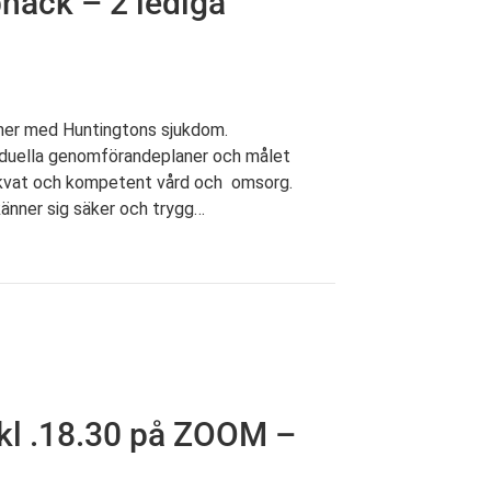
näck – 2 lediga
soner med Huntingtons sjukdom.
viduella genomförandeplaner och målet
ekvat och kompetent vård och omsorg.
änner sig säker och trygg…
latser (2021-04-15)
kl .18.30 på ZOOM –