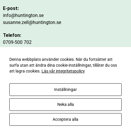
E-post:
info@huntington.se
susanne.zell@huntington.se
Telefon:
0709-500 702
Telefontid:
Denna webbplats använder cookies. När du fortsätter att
Mån - Tis 10:00- 16:00
surfa utan att ändra dina cookie-inställningar, tillåter du oss
att lagra cookies.
Läs vår integritetspolicy
Adress:
Riksförbundet Huntingtons sjukdom,
c/o Susanne Zell,
Inställningar
Videgatan 5, 543 32 Tibro
Neka alla
© 2026 RHS Riksförbundet Huntingtons Sjukdom.
Acceptera alla
|
info@huntington.se