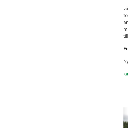
vå
fo
an
mi
ti
Fö
Ny
ka