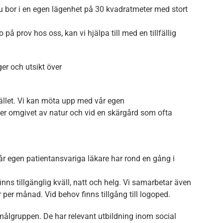
u bor i en egen lägenhet på 30 kvadratmeter med stort
på prov hos oss, kan vi hjälpa till med en tillfällig
er och utsikt över
ället. Vi kan möta upp med vår egen
r omgivet av natur och vid en skärgård som ofta
r egen patientansvariga läkare har rond en gång i
inns tillgänglig kväll, natt och helg. Vi samarbetar även
er månad. Vid behov finns tillgång till logoped.
ålgruppen. De har relevant utbildning inom social