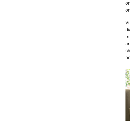
om
om
Vi
di
mo
an
ch
pe