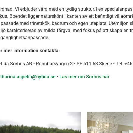
rdnad. Vi erbjuder vård med en tydlig struktur, i en specialanpa
kus. Boendet ligger naturskönt i kanten av ett befintligt villa
passade med trinettkök, badrum och egen uteplats. Utemiljön sl
ljö karakteriseras av milda färgval med fokus på att skapa en t
llgänglighetsanpassade.
r mer information kontakta:
tida Sorbus AB • Rönnbärsvägen 3 • SE-511 63 Skene • Tel. +4
tharina.aspelin@nytida.se
•
Läs mer om Sorbus här