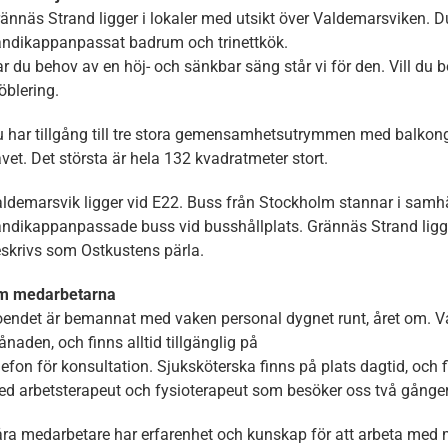
ännäs Strand ligger i lokaler med utsikt över Valdemarsviken. D
Dessa kakor
går inte att
ndikappanpassat badrum och trinettkök.
välja bort. De
r du behov av en höj- och sänkbar säng står vi för den. Vill du bo 
behövs för
blering.
att hemsidan
över huvud
taget ska
 har tillgång till tre stora gemensamhetsutrymmen med balkong
fungera.
vet. Det största är hela 132 kvadratmeter stort.
ldemarsvik ligger vid E22. Buss från Stockholm stannar i samh
Statistik
ndikappanpassade buss vid busshållplats. Grännäs Strand ligge
För att vi ska
skrivs som Ostkustens pärla.
kunna
förbättra
m medarbetarna
hemsidans
funktionalitet
endet är bemannat med vaken personal dygnet runt, året om. Vå
och
naden, och finns alltid tillgänglig på
uppbyggnad,
lefon för konsultation. Sjuksköterska finns på plats dagtid, och f
baserat på
d arbetsterapeut och fysioterapeut som besöker oss två gånger p
hur
hemsidan
används.
ra medarbetare har erfarenhet och kunskap för att arbeta med m