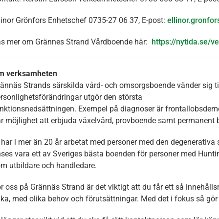
linor Grönfors Enhetschef 0735-27 06 37, E-post:
ellinor.gronfo
s mer om Grännes Strand Vårdboende här:
https://nytida.se/
m verksamheten
ännäs Strands särskilda vård- och omsorgsboende vänder sig t
rsonlighetsförändringar utgör den största
nktionsnedsättningen. Exempel på diagnoser är frontallobsde
r möjlighet att erbjuda växelvård, provboende samt permanent 
 har i mer än 20 år arbetat med personer med den degenerativa sju
ses vara ett av Sveriges bästa boenden för personer med Hunti
m utbildare och handledare.
r oss på Grännäs Strand är det viktigt att du får ett så innehållsr
ika, med olika behov och förutsättningar. Med det i fokus så gör v