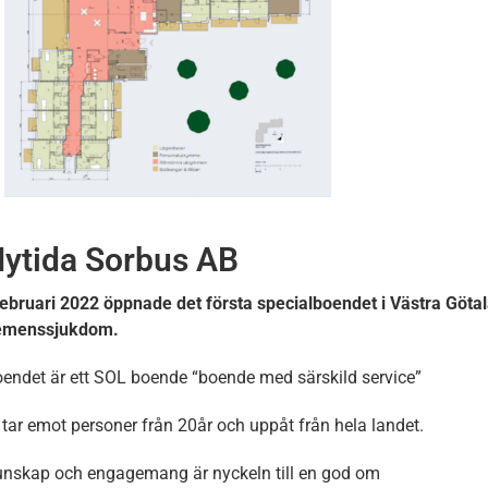
ytida Sorbus AB
februari 2022 öppnade det första specialboendet i Västra Göt
emenssjukdom.
endet är ett SOL boende “boende med särskild service”
 tar emot personer från 20år och uppåt från hela landet.
nskap och engagemang är nyckeln till en god om