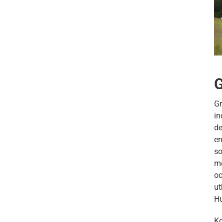
G
Gr
in
de
en
so
me
oc
ut
Hu
Ko