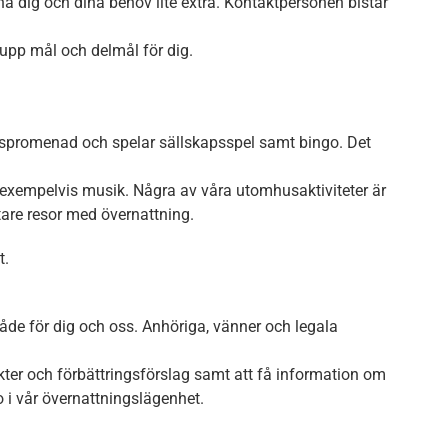
nna dig och dina behov lite extra. Kontaktpersonen bistår
 upp mål och delmål för dig.
tipspromenad och spelar sällskapsspel samt bingo. Det
exempelvis musik. Några av våra utomhusaktiviteter är
rtare resor med övernattning.
t.
både för dig och oss. Anhöriga, vänner och legala
ter och förbättringsförslag samt att få information om
 i vår övernattningslägenhet.