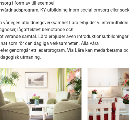
sorg i form av till exempel
vårdnadsprogram, KY-utbildning inom social omsorg eller soc
Upplevelse
För att vår
a vår egen utbildningsverksamhet Lära erbjuder vi internutbildni
hemsida ska
agnoser, lågaffektivt bemötande och
prestera så
bra som
tiverande samtal. Lära erbjuder även introduktionsutbildningar 
möjligt under
nat som rör den dagliga verksamheten. Alla våra
ditt besök.
efer genomgår ett ledarprogram. Via Lära kan medarbetarna också
Om du nekar
dagogisk utmaning.
de här
kakorna
kommer viss
funktionalitet
att försvinna
från
hemsidan.
Marknadsföring
Genom att dela
med dig av dina
intressen och ditt