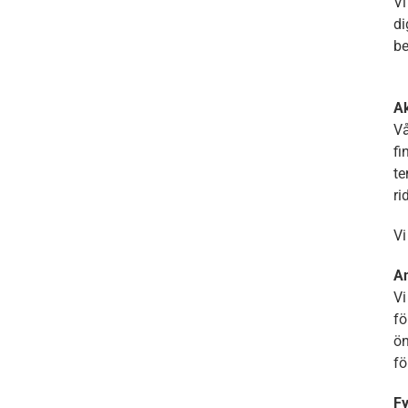
Vi
di
be
Ak
Vå
fi
te
ri
Vi
A
Vi
fö
ön
fö
Fy