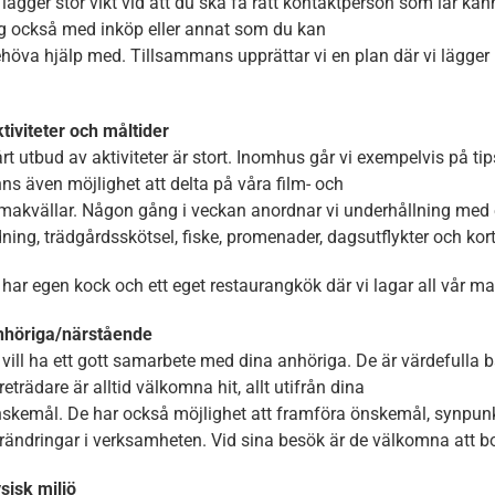
 lägger stor vikt vid att du ska få rätt kontaktperson som lär kä
g också med inköp eller annat som du kan
höva hjälp med. Tillsammans upprättar vi en plan där vi lägger
tiviteter och måltider
rt utbud av aktiviteter är stort. Inomhus går vi exempelvis på 
nns även möjlighet att delta på våra film- och
makvällar. Någon gång i veckan anordnar vi underhållning med 
dning, trädgårdsskötsel, fiske, promenader, dagsutflykter och ko
 har egen kock och ett eget restaurangkök där vi lagar all vår ma
nhöriga/närstående
 vill ha ett gott samarbete med dina anhöriga. De är värdefulla 
reträdare är alltid välkomna hit, allt utifrån dina
skemål. De har också möjlighet att framföra önskemål, synpunk
rändringar i verksamheten. Vid sina besök är de välkomna att bo
sisk miljö
Nödvändiga