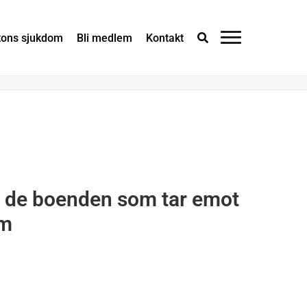
×
tons sjukdom
Bli medlem
Kontakt
m de boenden som tar emot
om