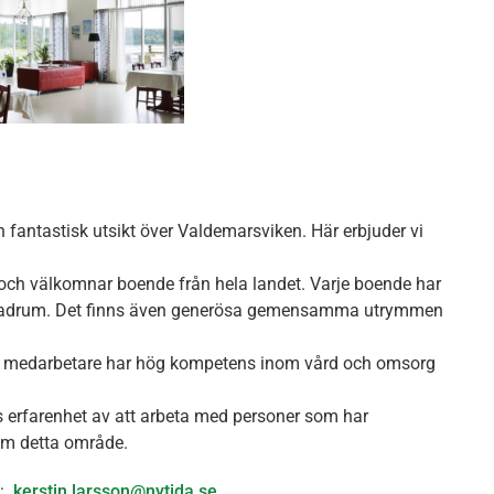
fantastisk utsikt över Valdemarsviken. Här erbjuder vi
er och välkomnar boende från hela landet. Varje boende har
at badrum. Det finns även generösa gemensamma utrymmen
ra medarbetare har hög kompetens inom vård och omsorg
 erfarenhet av att arbeta med personer som har
om detta område.
:
kerstin.larsson@nytida.se