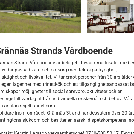
rännäs Strands Vårdboende
ännäs Strand Vårdboende är beläget i trivsamma lokaler med en 
dividanpassad vård och omsorg med fokus på trygghet,
laktighet och livskvalitet. Vi tar emot personer från 30 års åld
 egen lägenhet med trinettkök och ett tillgänglighetsanpass
m skapar möjligheter till social samvaro, aktiviteter och en
ningsfull vardag utifrån individuella önskemål och behov. Vå
h anlitas regelbundet som
bildare inom området. Grännäs Strand har dessutom över 20 års
ntingtons sjukdom och besitter en särskild spetskompetens in
ntakt: Kerstin Larsson verksamhetschef 0730-500 58 17, E-post