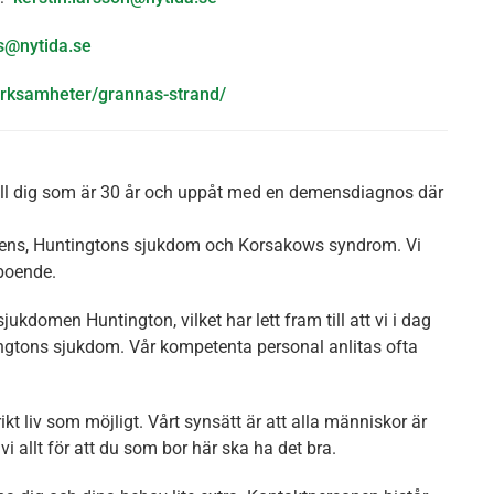
rs@nytida.se
verksamheter/grannas-strand/
ill dig som är 30 år och uppåt med en demensdiagnos där
mens, Huntingtons sjukdom och Korsakows syndrom. Vi
boende.
kdomen Huntington, vilket har lett fram till att vi i dag
ngtons sjukdom. Vår kompetenta personal anlitas ofta
ikt liv som möjligt. Vårt synsätt är att alla människor är
i allt för att du som bor här ska ha det bra.