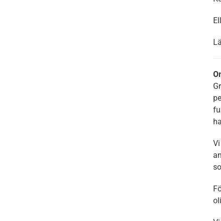
El
Lä
O
Gr
pe
fu
ha
Vi
an
so
Fö
ol