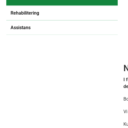
Rehabilitering
Assistans
N
I 
d
Bo
Vi
Ku