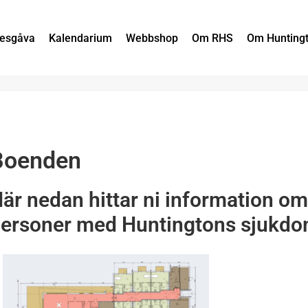
nesgåva
Kalendarium
Webbshop
Om RHS
Om Hunting
Boenden
är nedan hittar ni information o
ersoner med Huntingtons sjukd